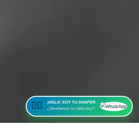
¡HOLA! SOY TU SHAPER
🏄‍♂️
¿Diseñamos tu tabla hoy?